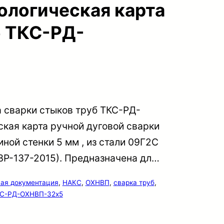
ологическая карта
б ТКС-РД-
 сварки стыков труб ТКС-РД-
кая карта ручной дуговой сварки
ной стенки 5 мм , из стали 09Г2С
-3Р-137-2015). Предназначена дл…
ая документация
, 
НАКС
, 
ОХНВП
, 
сварка труб
, 
С-РД-ОХНВП-32х5