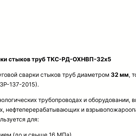
ч
е
с
т
в
о
арки стыков труб ТКС-РД-ОХНВП-32х5
т
уговой сварки стыков труб диаметром
32 мм
, 
о
3Р-137-2015).
в
а
нологических трубопроводах и оборудовании, 
р
их, нефтеперерабатывающих и взрывопожарооп
а
ользуется для:
О
п
ием (до и свыше 16 МПа),