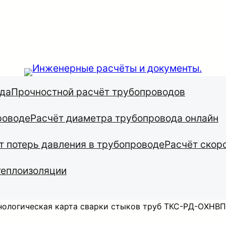
ода
Прочностной расчёт трубопроводов
роводе
Расчёт диаметра трубопровода онлайн
т потерь давления в трубопроводе
Расчёт скор
теплоизоляции
нологическая карта сварки стыков труб ТКС-РД-ОХНВ