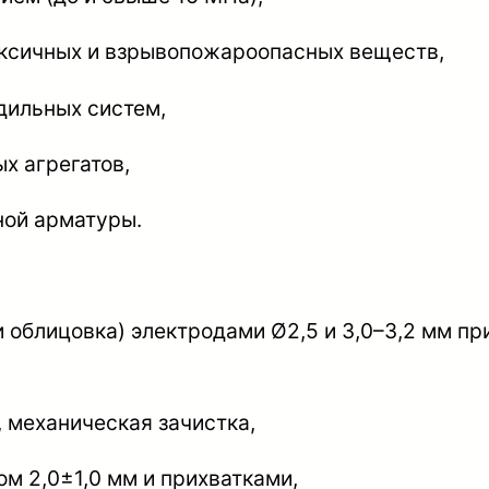
е
оксичных и взрывопожароопасных веществ,
р
а
дильных систем,
ц
х агрегатов,
и
о
ной арматуры.
н
н
а
 облицовка) электродами Ø2,5 и 3,0–3,2 мм при
я
т
е
, механическая зачистка,
х
м 2,0±1,0 мм и прихватками,
н