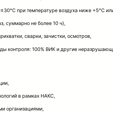
о
0±30°С при температуре воздуха ниже +5°С или
л
о
з, суммарно не более 10 ч),
г
рихватки, сварки, зачистки, осмотров,
и
ч
ды контроля: 100% ВИК и другие неразрушающ
е
с
к
а
ции,
я
к
нологий в рамках НАКС,
а
ми организациями,
р