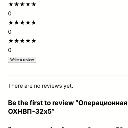
★
★
★
★
★
0
★
★
★
★
★
0
★
★
★
★
★
0
Write a review
There are no reviews yet.
Be the first to review “Операционн
ОХНВП-32х5”