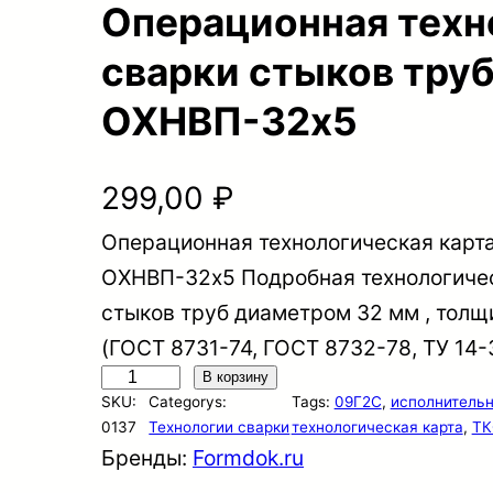
Операционная техн
сварки стыков тру
ОХНВП-32х5
299,00
₽
Операционная технологическая карта
ОХНВП-32х5 Подробная технологичес
стыков труб диаметром 32 мм , толщи
(ГОСТ 8731-74, ГОСТ 8732-78, ТУ 14
К
В корзину
SKU:
Categorys:
Tags:
09Г2С
, 
исполнительн
о
0137
Технологии сварки
технологическая карта
, 
ТК
л
Бренды:
Formdok.ru
и