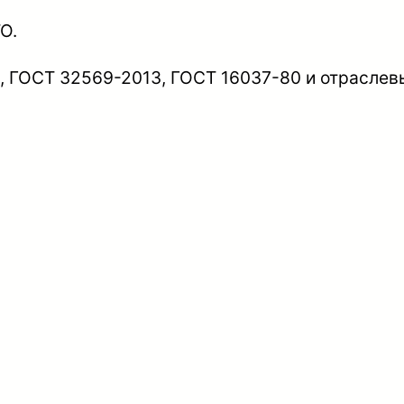
т
О.
а
, ГОСТ 32569-2013, ГОСТ 16037-80 и отраслев
с
в
а
р
к
и
с
т
ы
к
о
в