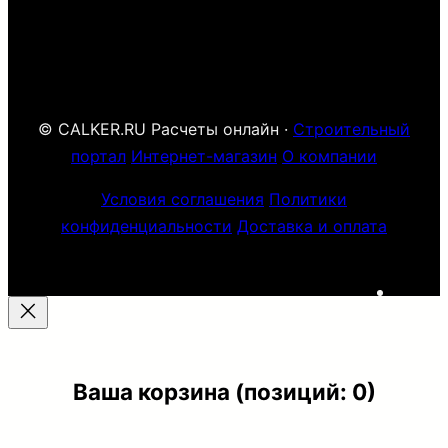
© CALKER.RU Расчеты онлайн ·
Строительный
портал
Интернет-магазин
О компании
Условия соглашения
Политики
конфиденциальности
Доставка и оплата
ВК
Ваша корзина
(позиций: 0)