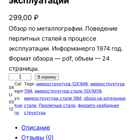
эксплуатации
299,00
₽
Обзор по металлографии. Поведение
перлитных сталей в процессе
эксплуатации. Информэнерго 1974 год.
Формат обзора — pdf, объем — 24
страницы.
К
В корзину
Cat
Tags:
микроструктура 12Х1МФ
, 
микроструктура
о
SK
egor
15М
, 
микроструктура стали 15Х1М1Ф
, 
U:
л
ys:
микроструктура стали 16М
, 
обзор на котельные
00
Кни
стали
, 
Перлитные стали
, 
феррито-карбидная
и
13
ги
структура
ч
Описание
е
Отзывы (0)
с