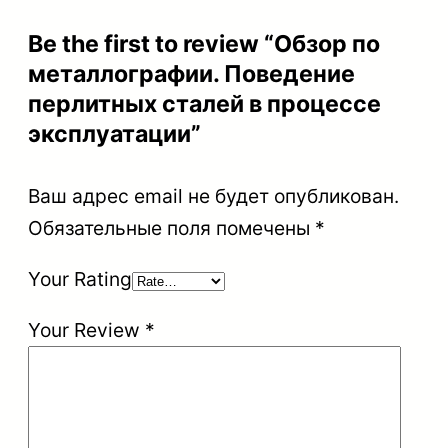
и
Be the first to review “Обзор по
.
металлографии. Поведение
П
перлитных сталей в процессе
о
эксплуатации”
в
е
Ваш адрес email не будет опубликован.
д
Обязательные поля помечены
*
е
Your Rating
н
и
Your Review
*
е
п
е
р