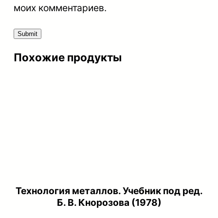
моих комментариев.
р
о
ц
Похожие продукты
е
с
с
е
э
к
с
п
л
Технология металлов. Учебник под ред.
у
Б. В. Кнорозова (1978)
а