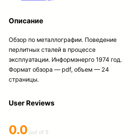
т
в
Описание
о
т
Обзор по металлографии. Поведение
о
перлитных сталей в процессе
в
эксплуатации. Информэнерго 1974 год.
а
Формат обзора — pdf, объем — 24
р
страницы.
а
О
User Reviews
б
з
0.0
о
out of 5
р