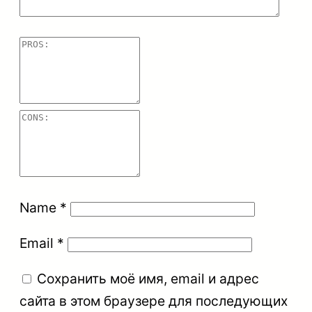
л
и
т
н
ы
х
с
т
а
Name
*
л
е
Email
*
й
Сохранить моё имя, email и адрес
в
сайта в этом браузере для последующих
п