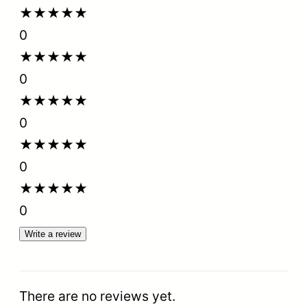
★
★
★
★
★
п
0
о
★
★
★
★
★
м
0
е
★
★
★
★
★
т
0
а
★
★
★
★
★
л
0
л
★
★
★
★
★
о
0
г
Write a review
р
а
ф
There are no reviews yet.
и