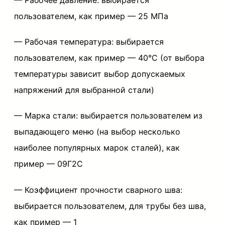
E
пользователем, как пример —
25 МПа
x
— Рабочая температура:
выбирается
c
пользователем, как пример —
40°C (от выбора
e
температуры зависит выбор допускаемых
l
напряжений для выбранной стали)
п
о
— Марка стали:
выбирается пользователем из
Г
выпадающего меню (на выбор несколько
О
наиболее популярных марок сталей), как
С
пример —
09Г2С
Т
— Коэффициент прочности сварного шва:
3
выбирается пользователем, для трубы без шва,
2
как пример —
1
3