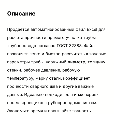
а
Описание
А
в
Продается автоматизированный файл Excel для
т
расчета прочности прямого участка трубы
о
трубопровода согласно ГОСТ 32388. Файл
м
позволяет легко и быстро рассчитать ключевые
а
параметры трубы: наружный диаметр, толщину
т
стенки, рабочее давление, рабочую
и
температуру, марку стали, коэффициент
з
прочности сварного шва и другие важные
и
данные. Идеально подходит для инженеров-
р
проектировщиков трубопроводных систем.
о
Экономьте время и повышайте точность
в