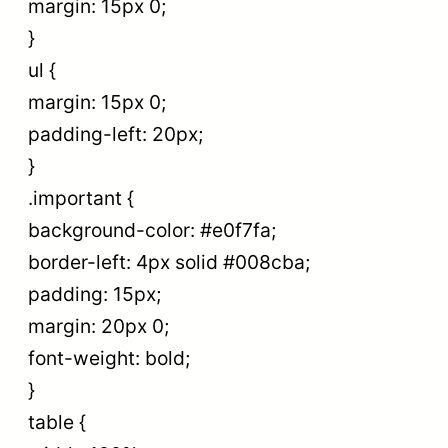
margin: 15px 0;
}
ul {
margin: 15px 0;
padding-left: 20px;
}
.important {
background-color: #e0f7fa;
border-left: 4px solid #008cba;
padding: 15px;
margin: 20px 0;
font-weight: bold;
}
table {