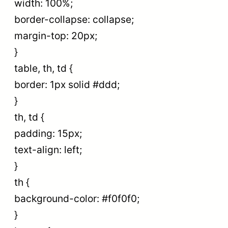
width: 100%;
border-collapse: collapse;
margin-top: 20px;
}
table, th, td {
border: 1px solid #ddd;
}
th, td {
padding: 15px;
text-align: left;
}
th {
background-color: #f0f0f0;
}