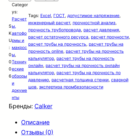
Categor
о
ys:
Tags:
Excel
, 
ГОСТ
, 
допустимое напряжение
, 
л
Расчет
инженерный расчет
, 
прочностной анализ
, 
S
ы,
и
прочность трубопровода
, 
расчет давления
, 
K
автофо
расчет остаточного ресурса
, 
расчет прочности
, 
ч
U
рмы и
расчет трубы на прочность
, 
расчет трубы на
е
:
макрос
прочность online
, 
расчет трубы на прочность
0
ы
, 
с
калькулятор
, 
расчет трубы на прочность
0
Технич
онлайн
, 
расчет трубы на прочность онлайн
т
0
еские
калькулятор
, 
расчет трубы на прочность по
6
обзоры
в
давлению
, 
расчетная толщина стенки
, 
сварной
и
шов
, 
экспертиза промбезопасности
о
докуме
т
нты
Бренды:
Calker
о
в
Описание
а
Отзывы (0)
р