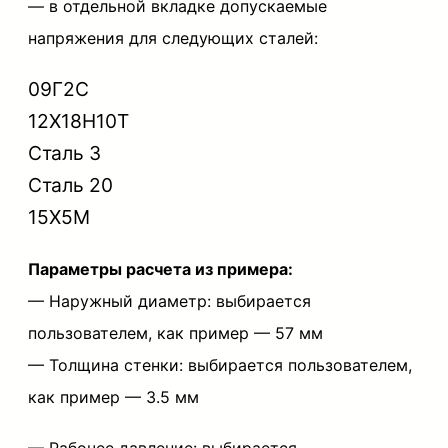
— в отдельной вкладке допускаемые
б
напряжения для следующих сталей:
ы
09Г2С
н
12Х18Н10Т
а
Сталь 3
п
Сталь 20
р
15Х5М
о
ч
Параметры расчета из примера:
н
— Наружный диаметр: выбирается
о
пользователем, как пример — 57 мм
с
— Толщина стенки:
выбирается пользователем,
т
как пример —
3.5 мм
ь
в
— Рабочее давление:
выбирается