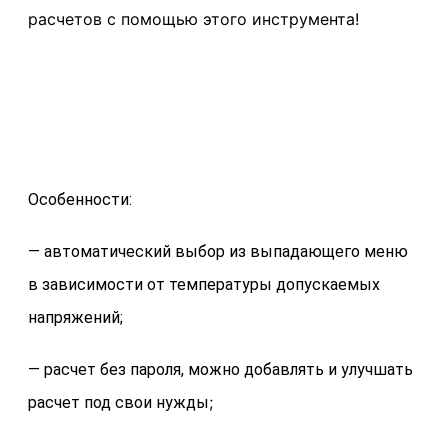
расчетов с помощью этого инструмента!
а
н
н
ы
й
р
Особенности:
а
с
— автоматический выбор из выпадающего меню
ч
в зависимости от температуры допускаемых
е
напряжений;
т
— расчет без пароля, можно добавлять и улучшать
т
;
расчет под свои нужды
р
у