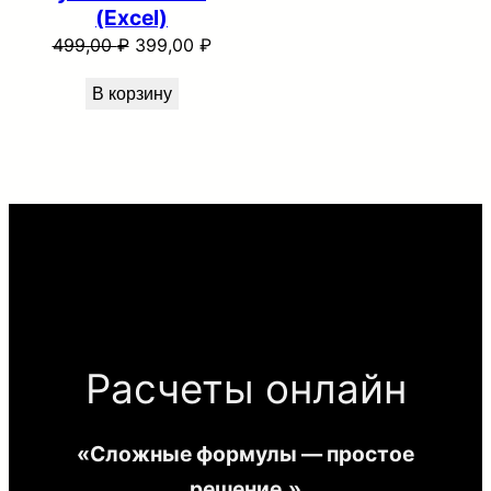
(Excel)
Первоначальная
Текущая
499,00
₽
399,00
₽
цена
цена:
В корзину
составляла
399,00 ₽.
499,00 ₽.
Расчеты онлайн
«Сложные формулы — простое
решение.»