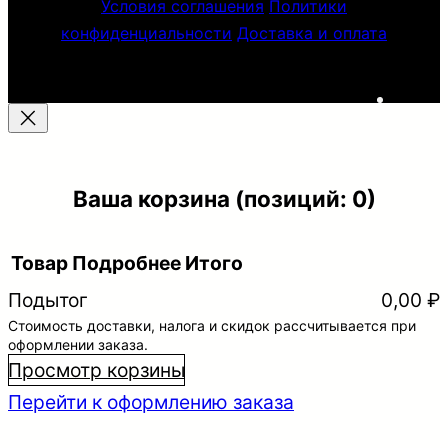
Условия соглашения
Политики
конфиденциальности
Доставка и оплата
ВК
Ваша корзина
(позиций: 0)
Товар
Подробнее
Итого
Подытог
0,00 ₽
Стоимость доставки, налога и скидок рассчитывается при
Товары
оформлении заказа.
в
Просмотр корзины
корзине
Перейти к оформлению заказа